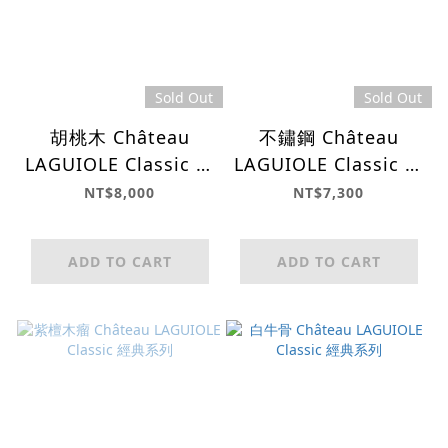
Sold Out
Sold Out
胡桃木 Château
不鏽鋼 Château
LAGUIOLE Classic 經
LAGUIOLE Classic 經
典系列
典系列
NT$8,000
NT$7,300
ADD TO CART
ADD TO CART