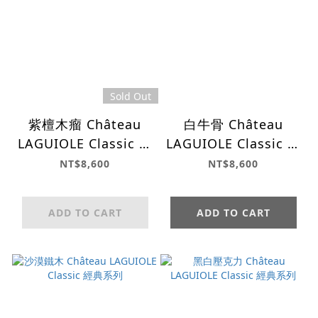
Sold Out
紫檀木瘤 Château
白牛骨 Château
LAGUIOLE Classic 經
LAGUIOLE Classic 經
典系列
典系列
NT$8,600
NT$8,600
ADD TO CART
ADD TO CART