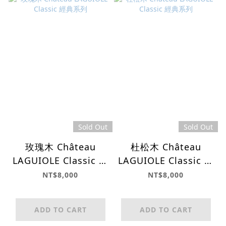
Sold Out
Sold Out
玫瑰木 Château
杜松木 Château
LAGUIOLE Classic 經
LAGUIOLE Classic 經
典系列
典系列
NT$8,000
NT$8,000
ADD TO CART
ADD TO CART