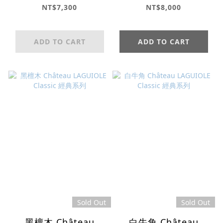
典系列
典系列
NT$7,300
NT$8,000
ADD TO CART
ADD TO CART
Sold Out
Sold Out
黑檀木 Château
白牛角 Château