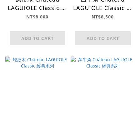
LAGUIOLE Classic 經
LAGUIOLE Classic 經
典系列
典系列
NT$8,000
NT$8,500
ADD TO CART
ADD TO CART