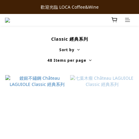
歡迎光臨 LOCA Coffee&Wine
Classic 經典系列
Sort by
48 Items per page