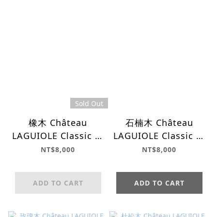
Sold Out
橡木 Château
石楠木 Château
LAGUIOLE Classic 經
LAGUIOLE Classic 經
典系列
典系列
NT$8,000
NT$8,000
ADD TO CART
ADD TO CART