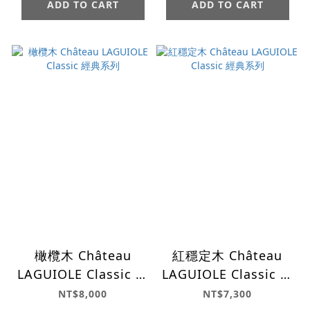
ADD TO CART
ADD TO CART
橄欖木 Château
紅穩定木 Château
LAGUIOLE Classic 經
LAGUIOLE Classic 經
典系列
典系列
NT$8,000
NT$7,300