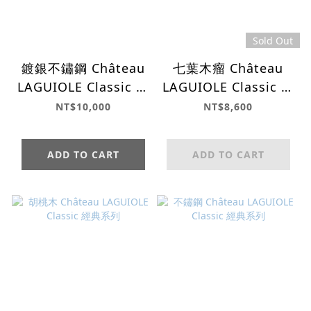
Sold Out
鍍銀不鏽鋼 Château
七葉木瘤 Château
LAGUIOLE Classic 經
LAGUIOLE Classic 經
典系列
典系列
NT$10,000
NT$8,600
ADD TO CART
ADD TO CART