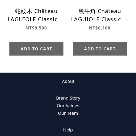
蛇紋木 Château
黑牛角 Château
LAGUIOLE Classic 經
LAGUIOLE Classic 經
典系列
典系列
NT$8,500
NT$8,100
ADD TO CART
ADD TO CART
About
Brand Story
Our Values
Our Team
Help