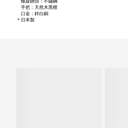
螺旋鑽頭：
不鏽鋼
手把：天然木黑檀
口金：鋅白銅
＊日本製