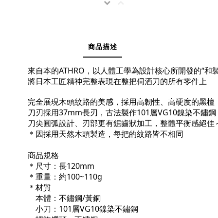
商品描述
來自本的ATHRO，以人體工學為設計核心所開發的“和
將日本工匠精神完整表現在整把伺酒刀的所有零件上
完全展現木頭紋路的美感，採用高韌性、高硬度的黑檀
刀刃採用37mm長刃，古法製作
101層VG10鎳染不鏽鋼
刀尖圓弧設計、刃部更有鋸齒狀加工，整體平衡感絕佳
＊因採用天然木頭製造，每把的紋路皆不相同
商品規格
＊尺寸：長120mm
＊重量：約100~110g
＊材質
本體：不鏽鋼/黃銅
小刀
：101層VG10鎳染不鏽鋼