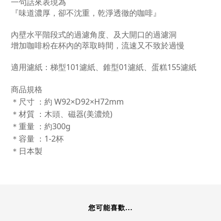
一句話來表現為
『味道濃厚，卻不沈重，乾淨透徹的咖啡』
內壁水平階段式的過濾角度、及大開口的過濾洞
增加咖啡粉在杯內的萃取時間，流速又不致於過慢
適用濾紙：梯型101濾紙、錐型01濾紙、蛋糕155濾紙
商品
規格
＊尺寸 ：
約 W92×D92×H72mm
＊材質
：木頭、
磁器(美濃焼)
＊重量
：
約300g
＊容量
：1-2杯
＊日本製
您可能喜歡...