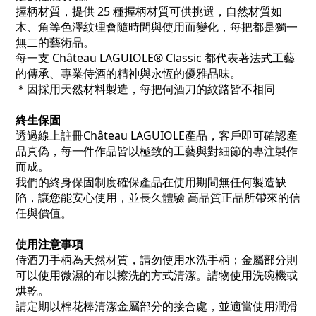
握柄材質，提供 25 種握柄材質可供挑選，
自然材質如
木、角等色澤紋理會隨時間與使用而變化，每把都是獨一
無二的藝術品。
每一支 Château LAGUIOLE® Classic 都代表著法式工藝
的傳承、專業侍酒的精神與永恆的優雅品味。
＊因採用天然材料製造，每把伺酒刀的紋路皆不相同
終生保固
透過線上註冊Château LAGUIOLE產品，客戶即可確認產
品真偽，每一件作品皆以極致的工藝與對細節的專注製作
而成。
我們的終身保固制度確保產品在使用期間無任何製造缺
陷，讓您能安心使用，並長久體驗 高品質正品所帶來的信
任與價值。
使用注意事項
侍酒刀手柄為天然材質，請勿使用水洗手柄；金屬部分則
可以使用微濕的布以擦洗的方式清潔。請物使用洗碗機或
烘乾。
請定期以棉花棒清潔金屬部分的接合處，並適當使用潤滑