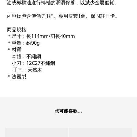
油或橄欖油進行轉軸的潤滑保養，以減少金屬磨耗。
內容物包含侍酒刀1把、專用皮套1個、保固註冊卡。
商品規格
＊尺寸：長114mm/刃長40mm
＊重量：約90g
＊材質
本體：不鏽鋼
小刀
：
12C27
不鏽鋼
手把：天然木
＊法國製
您可能喜歡...