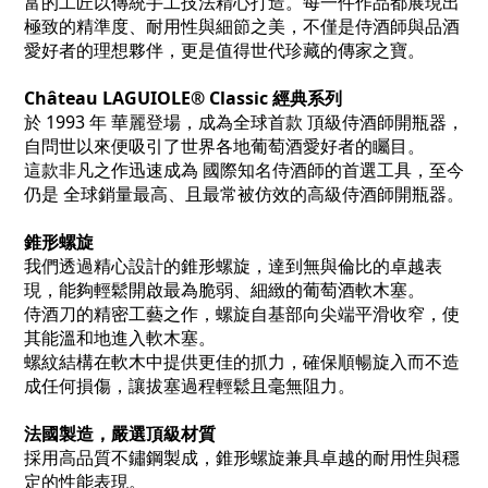
富的工匠以傳統手工技法精心打造。每一件作品都展現出
極致的精準度、耐用性與細節之美，不僅是侍酒師與品酒
愛好者的理想夥伴，更是值得世代珍藏的傳家之寶。
Château LAGUIOLE® Classic 經典系列
於 1993 年 華麗登場，成為全球首款 頂級侍酒師開瓶器，
自問世以來便吸引了世界各地葡萄酒愛好者的矚目。
這款非凡之作迅速成為 國際知名侍酒師的首選工具，至今
仍是 全球銷量最高、且最常被仿效的高級侍酒師開瓶器。
錐形螺旋
我們透過精心設計的錐形螺旋，達到無與倫比的卓越表
現，能夠輕鬆開啟最為脆弱、細緻的葡萄酒軟木塞。
侍酒刀的精密工藝之作，
螺旋自基部向尖端平滑收窄，使
其能溫和地進入軟木塞。
螺紋結構在軟木中提供更佳的抓力，確保順暢旋入而不造
成任何損傷，讓拔塞過程輕鬆且毫無阻力。
法國製造，嚴選頂級材質
採用高品質不鏽鋼製成，錐形螺旋兼具卓越的耐用性與穩
定的性能表現。