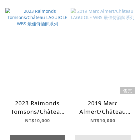
售完
2023 Raimonds
2019 Marc
Tomsons/Château
Almert/Château
LAGUIOLE WBS 最佳
LAGUIOLE WBS 最佳
NT$10,000
NT$10,000
侍酒師系列
侍酒師系列